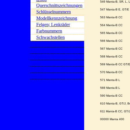
546 Manta-B, SR, L,
Querschnittszeichnungen
547 Manta-B 
Schlüsselnummern
Modellkennzeichnung
563 Manta
Felgen; Lenkräder
564 Manta
Farbnummern
565 Manta-
Schwachstellen
566 Manta-
Publikationen
567 Manta-
Ex - Mantas
Impressum
568 Manta-
Links
569 Manta-B 
Kontakt
570 Manta-
Updates
571 Manta
588 Manta
590 Manta-
610 Manta-B, GT/
611 Manta-B CC, GT
00000 Manta 400