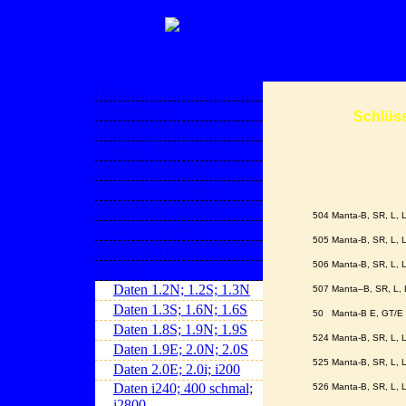
Historie
Modellreihen
Sc
hlüs
irmscher Mantas
irmscher 2800 Register
Mein irmscher2800
Opel Design Abteilung
Entwicklung, Studien
504
Manta-B, SR, L, 
Vauxhall Cavalier
505 Manta-B, SR, L,
80er Jahre Tuning
506 Manta-B, SR, L,
Technik
Daten 1.2N; 1.2S; 1.3N
507 Manta–B, SR, L,
Daten 1.3S; 1.6N; 1.6S
50 Manta-B E
Daten 1.8S; 1.9N; 1.9S
524 Manta-B, SR, L,
Daten 1.9E; 2.0N; 2.0S
525 Manta-B, SR, L,
Daten 2.0E; 2.0i; i200
Daten i240; 400 schmal;
526 Manta-B, SR, L,
i2800