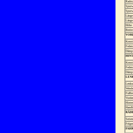
Radst
Spurwe
Spurwe
Länge
Länge
Höhe 
Breite
VOR
Konst
Feder
Dämp
HIN
Konst
Feder
Dämp
LEN
Lenku
Wende
Fußbr
Vorde
Hinte
Handb
RÄDE
Serien
Felgen
FAH