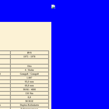
19 S
1975 - 1978
Otto
4 / Reihe
ß
Grauguß / Grauguß
1.897
93,0 mm
69,8 mm
90/66 / 4800
150 Nm
8,8
98 ROZ
e
Duplex-Rollenkette
Fallstromvergaser