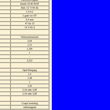
Zenith 35/40 INAT
Batt./12 V/44 Ah
1-3-4-2
5 grad vor OT
0,4 mm
47 bis 53
14 V/45 A
t
Vollsynchronisiert
3,64
2,12
1,336
1
-
3,522
Opel-Dreigang
2,4
1,48
1
1,92
3,18 oder 3,89
3,18 oder 3,89
Coupe`zweitürig
selbsttragend