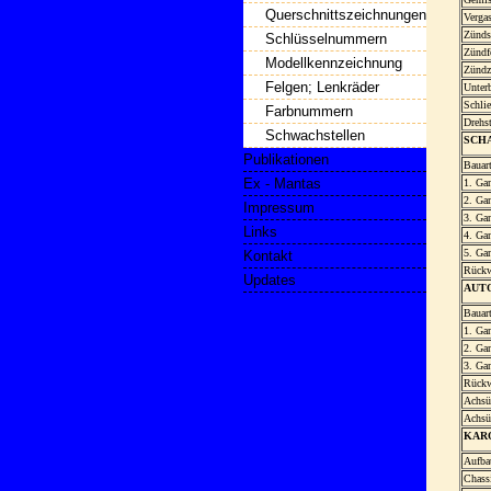
Querschnittszeichnungen
Vergas
Zünds
Schlüsselnummern
Zündf
Modellkennzeichnung
Zündz
Felgen; Lenkräder
Unter
Schlie
Farbnummern
Drehs
Schwachstellen
SCH
Publikationen
Bauar
Ex - Mantas
1. Gan
2. Gan
Impressum
3. Gan
Links
4. Gan
5. Ga
Kontakt
Rückw
Updates
AUT
Bauar
1. Ga
2. Ga
3. Ga
Rückw
Achsü
Achsü
KAR
Aufba
Chass