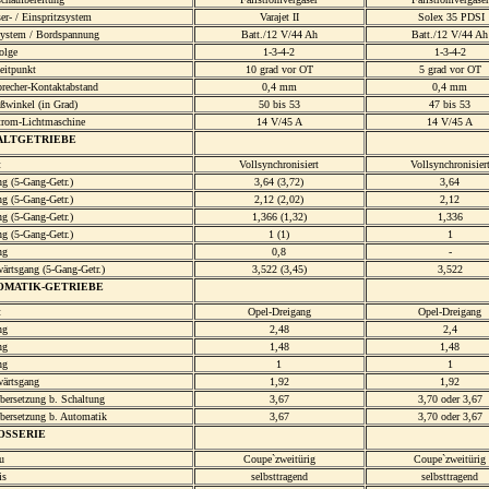
er- / Einspritzsystem
Varajet II
Solex 35 PDSI
ystem / Bordspannung
Batt./12 V/44 Ah
Batt./12 V/44 Ah
olge
1-3-4-2
1-3-4-2
eitpunkt
10 grad vor OT
5 grad vor OT
brecher-Kontaktabstand
0,4 mm
0,4 mm
ßwinkel (in Grad)
50 bis 53
47 bis 53
trom-Lichtmaschine
14 V/45 A
14 V/45 A
ALTGETRIEBE
t
Vollsynchronisiert
Vollsynchronisier
g (5-Gang-Getr.)
3,64 (3,72)
3,64
g (5-Gang-Getr.)
2,12 (2,02)
2,12
g (5-Gang-Getr.)
1,366 (1,32)
1,336
g (5-Gang-Getr.)
1 (1)
1
ng
0,8
-
ärtsgang (5-Gang-Getr.)
3,522 (3,45)
3,522
OMATIK-GETRIEBE
t
Opel-Dreigang
Opel-Dreigang
ng
2,48
2,4
ng
1,48
1,48
ng
1
1
ärtsgang
1,92
1,92
bersetzung b. Schaltung
3,67
3,70 oder 3,67
bersetzung b. Automatik
3,67
3,70 oder 3,67
OSSERIE
u
Coupe`zweitürig
Coupe`zweitürig
is
selbsttragend
selbsttragend