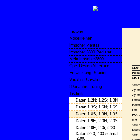
Historie
Modellreihen
irmscher Mantas
irmscher 2800 Register
Mein irmscher2800
Opel Design Abteilung
MAN
Entwicklung, Studien
Produ
MOT
Vauxhall Cavalier
Verbr
80er Jahre Tuning
Zylin
Technik
Zylin
Daten 1.2N; 1.2S; 1.3N
Hubrau
Bohru
Daten 1.3S; 1.6N; 1.6S
Hub
Daten 1.8S; 1.9N; 1.9S
PS/kW
max. 
Daten 1.9E; 2.0N; 2.0S
Verdi
Daten 2.0E; 2.0i; i200
Krafts
Daten i240; 400 schmal;
Ventil
i2800
Gemis