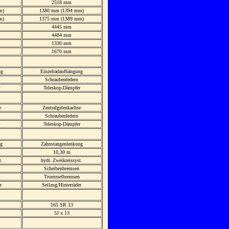
2518 mm
m)
1380 mm (1394 mm)
m)
1375 mm (1389 mm)
4445 mm
4484 mm
1330 mm
1670 mm
ng
Einzelradaufhängung
Schraubenfedern
Teleskop-Dämpfer
e
Zentralgelenkachse
Schraubenfedern
Teleskop-Dämpfer
ng
Zahnstangenlenkung
10,30 m
t.
hydr. Zweikreissyst.
Scheibenbremsen
Trommelbremsen
r
Seilzug/Hinterräder
165 SR 13
5J x 13