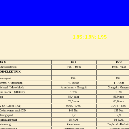
1.8S; 1.9N; 1.9S
TA B
18 S
19 N
ktionszeitraum
1982 - 1988
1976 - 1978
OR/ELEKTRIK
ennungsart
Otto
Otto
derzahl / Anordnung
4 / Reihe
4 / Reihe
derkopf / Motorblock
Aluminium / Grauguß
Grauguß / Graugu
m in cm 3 (effektiv)
1.796
1.897
ng
84,4 mm
93,0 mm
79,5 mm
69,8 mm
 bei U/min. (Kat)
90/66 / 5400
75/54 / 4800
Drehmoment nach DIN
143 Nm
135 Nm
chtungsgrad
9,2
7,9
toffoktanbedarf
98 ROZ
98 ROZ
steuerung
Zahnriemen
Duplex-Rollenkett
chaufbereitung
Fallstromvergaser
Fallstromvergaser