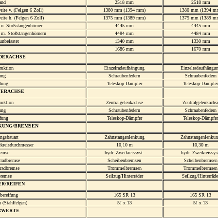
and
2518 mm
2518 mm
ite v. (Felgen 6 Zoll)
1380 mm (1394 mm)
1380 mm (1394 m
ite h. (Felgen 6 Zoll)
1375 mm (1389 mm)
1375 mm (1389 m
 o. Stoßstangenhörner
4445 mm
4445 mm
 m. Stoßstangenhörnern
4484 mm
4484 mm
unbelastet
1340 mm
1330 mm
1686 mm
1670 mm
DERACHSE
ruktion
Einzelradaufhängung
Einzelradaufhängu
ung
Schraubenfedern
Schraubenfedern
fung
Teleskop-Dämpfer
Teleskop-Dämpfer
TERACHSE
ruktion
Zentralgelenkachse
Zentralgelenkachs
ung
Schraubenfedern
Schraubenfedern
fung
Teleskop-Dämpfer
Teleskop-Dämpfer
KUNG/BREMSEN
ngsbauart
Zahnstangenlenkung
Zahnstangenlenku
kreisdurchmesser
10,10 m
10,30 m
emse
hydr. Zweikreissyst.
hydr. Zweikreissys
rradbremse
Scheibenbremsen
Scheibenbremsen
rradbremse
Trommelbremsen
Trommelbremsen
remse
Seilzug/Hinterräder
Seilzug/Hinterräde
R/REIFEN
bereifung
165 SR 13
165 SR 13
 (Stahlfelgen)
5J x 13
5J x 13
RWERTE