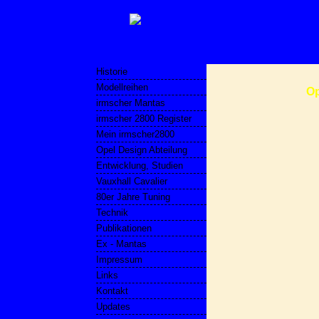
Historie
Modellreihen
Op
irmscher Mantas
irmscher 2800 Register
Mein irmscher2800
Opel Design Abteilung
Entwicklung, Studien
Vauxhall Cavalier
80er Jahre Tuning
Technik
Publikationen
Ex - Mantas
Impressum
Links
Kontakt
Updates