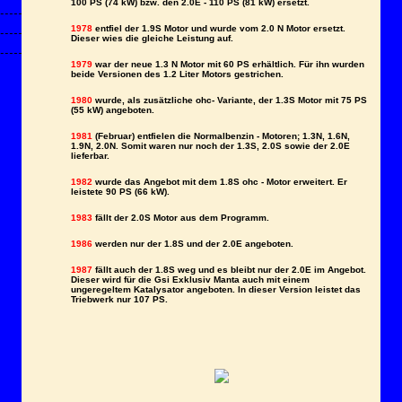
100 PS (74 kW) bzw. den 2.0E - 110 PS (81 kW) ersetzt.
1978
entfiel der 1.9S Motor und wurde vom 2.0 N Motor ersetzt.
Dieser wies die gleiche Leistung auf.
1979
war der neue 1.3 N Motor mit 60 PS erhältlich. Für ihn wurden
beide Versionen des 1.2 Liter Motors gestrichen.
1980
wurde, als zusätzliche ohc- Variante, der 1.3S Motor mit 75 PS
(55 kW) angeboten.
1981
(Februar) entfielen die Normalbenzin - Motoren; 1.3N, 1.6N,
1.9N, 2.0N. Somit waren nur noch der 1.3S, 2.0S sowie der 2.0E
lieferbar.
1982
wurde das Angebot mit dem 1.8S ohc - Motor erweitert. Er
leistete 90 PS (66 kW).
1983
fällt der 2.0S Motor aus dem Programm.
1986
werden nur der 1.8S und der 2.0E angeboten.
1987
fällt auch der 1.8S weg und es bleibt nur der 2.0E im Angebot.
Dieser wird für die Gsi Exklusiv Manta auch mit einem
ungeregeltem Katalysator angeboten. In dieser Version leistet das
Triebwerk nur 107 PS.