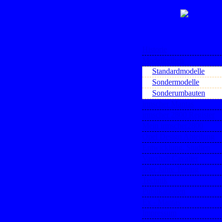
Historie
Modellreihen
Standardmodelle
Sondermodelle
Sonderumbauten
irmscher Mantas
irmscher 2800 Register
Mein irmscher2800
Opel Design Abteilung
Entwicklung, Studien
Vauxhall Cavalier
80er Jahre Tuning
Technik
Publikationen
Ex - Mantas
Impressum