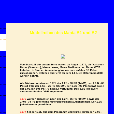
Modellreihen des Manta B1 und B2
Vom Manta B der ersten Serie waren, ab August 1975, die Varianten
Manta (Standard), Manta Luxus, Manta Berlinetta und Manta GT/E
lieferbar. In Sachen Ausstattung konnte man auf das SR Paket
zurückgreifen, welches aber erst ab dem 1.6 Liter Motoren bestellt
werden konnte.
Als Triebwerke standen 1975 der 1.2S - 60 PS (44kW), der 1.6 N - 60
PS (44 kW), der 1.6S - 75 PS (55 kW), der 1.9S - 90 PS (66kW) sowie
der 1.9E mit 105 PS (77 kW) zur Verfügung. Das 1.9E Triebwerk
wurde nur für den GT/E angeboten.
1976
wurden zusätzlich noch der 1.2N - 55 PS (40kW) sowie der
1.9N - 75 PS (55kW) ins Motorensortiment aufgenommen. Der 1.6S
jedoch wurde gestrichen.
1977
fiel der 1.9E aus dem Programm und wurde durch den 2.0S -