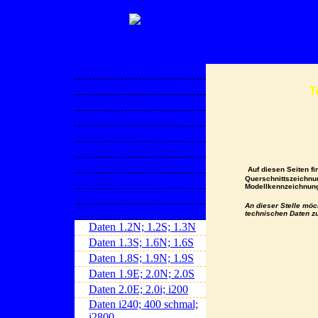
Historie
Modellreihen
T
irmscher Mantas
irmscher 2800 Register
Mein irmscher2800
Opel Design Abteilung
Entwicklung, Studien
Auf diesen Seiten fi
Vauxhall Cavalier
Querschnittszeichn
Modellkennzeichnun
80er Jahre Tuning
An dieser Stelle möc
Technik
technischen Daten zu
Daten 1.2N; 1.2S; 1.3N
Daten 1.3S; 1.6N; 1.6S
Daten 1.8S; 1.9N; 1.9S
Daten 1.9E; 2.0N; 2.0S
Daten 2.0E; 2.0i; i200
Daten i240; 400 schmal;
i2800