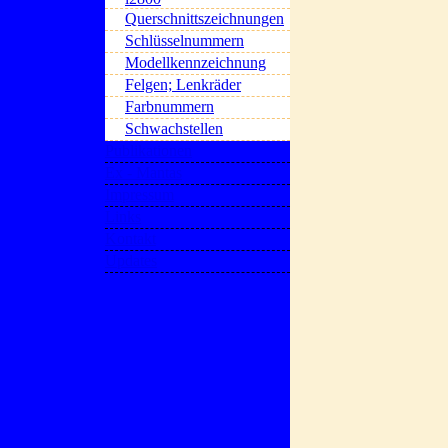
Querschnittszeichnungen
Schlüsselnummern
Modellkennzeichnung
Felgen; Lenkräder
Farbnummern
Schwachstellen
Publikationen
Ex - Mantas
Impressum
Links
Kontakt
Updates