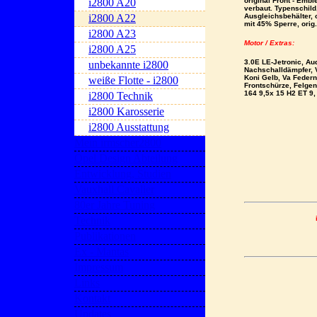
i2800 A20
original Front - Emb
verbaut. Typenschild,
i2800 A22
Ausgleichsbehälter, 
mit 45% Sperre, orig.
i2800 A23
Motor / Extras:
i2800 A25
3.0E LE-Jetronic, Au
unbekannte i2800
Nachschalldämpfer, 
Koni Gelb, Va Federn
weiße Flotte - i2800
Frontschürze, Felge
164 9,5x 15 H2 ET 9,
i2800 Technik
i2800 Karosserie
i2800 Ausstattung
Mein irmscher2800
Opel Design Abteilung
Entwicklung, Studien
Vauxhall Cavalier
80er Jahre Tuning
Technik
Publikationen
Ex - Mantas
Impressum
Links
Kontakt
Updates