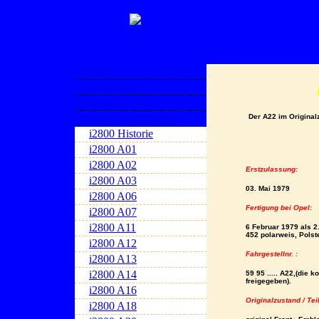
Historie
Modellreihen
irmscher Mantas
irmscher 2800 Register
Der A22 im Original
i2800 Historie
i2800 A01
i2800 A02
Erstzulassung:
i2800 A03
03. Mai 1979
i2800 A06
Fertigung bei Opel:
i2800 A07
i2800 A11
6 Februar 1979 als 2.
452 polarweis, Polst
i2800 A12
Fahrgestellnr. :
i2800 A13
i2800 A14
59 95 ..... A22,
(die k
freigegeben).
i2800 A16
Originalzustand / Tei
i2800 A18