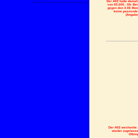
Der A02 hatte damals
von 65,000.- Sfr. B
gegen den 3.0E Monz
keine passende 
(Angabe
Der A02 wechselte 
wieder zugelasse
Oftrin