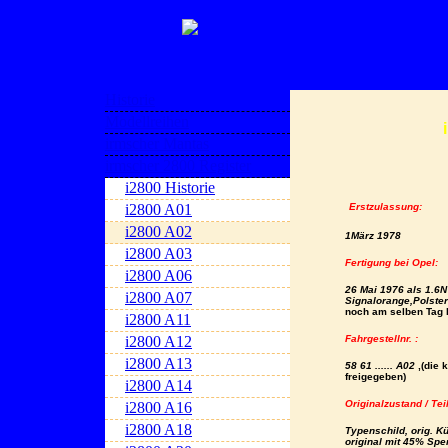
Historie
Modellreihen
irmscher Mantas
irmscher 2800 Register
i2800 Historie
i2800 A01
Erstzulassung:
i2800 A02
1März 1978
i2800 A03
Fertigung bei Opel:
i2800 A06
26 Mai 1976 als 1.6N 
i2800 A07
Signalorange,
Polster
noch am selben Tag 
i2800 A11
i2800 A12
Fahrgestellnr. :
i2800 A13
58 61 ...... A02
,
(die 
freigegeben)
i2800 A14
Originalzustand / Tei
i2800 A16
i2800 A18
Typenschild, orig. Küh
original mit 45% Spe