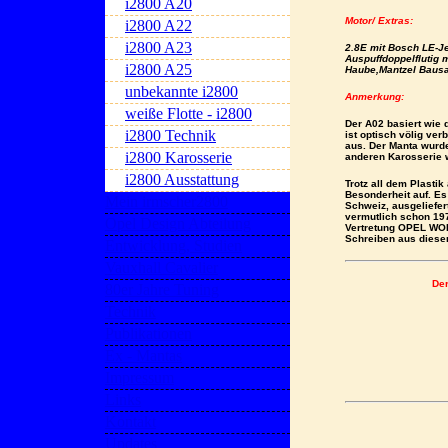
i2800 A20
Motor/ Extras:
i2800 A22
i2800 A23
2.8E mit Bosch LE-Je
Auspuff
doppelflutig 
i2800 A25
Haube,
Mantzel Bausa
unbekannte i2800
Anmerkung:
weiße Flotte - i2800
Der A02 basiert wie 
i2800 Technik
ist optisch völig ver
aus.
Der Manta wurde
i2800 Karosserie
anderen Karosserie 
i2800 Ausstattung
Trotz all dem Plastik
Besonderheit auf. Es 
Mein irmscher2800
Schweiz, ausgeliefer
vermutlich schon 19
Opel Design Abteilung
Vertretung OPEL WOLF
Schreiben aus dieser 
Entwicklung, Studien
Vauxhall Cavalier
Der
80er Jahre Tuning
Technik
Publikationen
Ex - Mantas
Impressum
Links
Kontakt
Updates