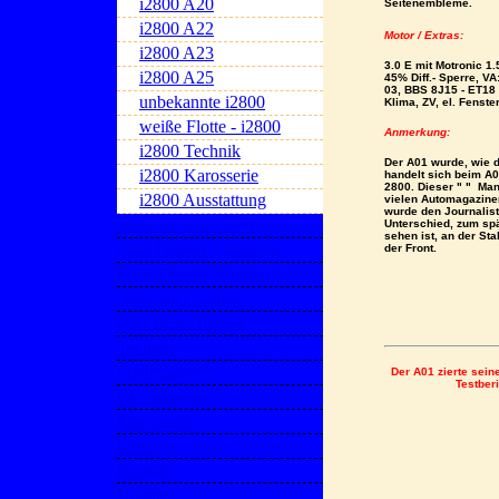
i2800 A20
Seitenembleme.
i2800 A22
Motor / Extras:
i2800 A23
3.0 E mit Motronic 1
i2800 A25
45% Diff.- Sperre,
VA:
03,
BBS 8J15 - ET18 
unbekannte i2800
Klima, ZV,
el. Fenste
weiße Flotte - i2800
Anmerkung:
i2800 Technik
Der A01 wurde, wie 
i2800 Karosserie
handelt sich beim A0
2800. Dieser " " Man
i2800 Ausstattung
vielen Automagazinen
wurde den Journalist
Mein irmscher2800
Unterschied, zum spä
sehen ist, an der S
Opel Design Abteilung
der Front.
Entwicklung, Studien
Vauxhall Cavalier
80er Jahre Tuning
Technik
Publikationen
Der A01 zierte sein
Testber
Ex - Mantas
Impressum
Links
Kontakt
Updates