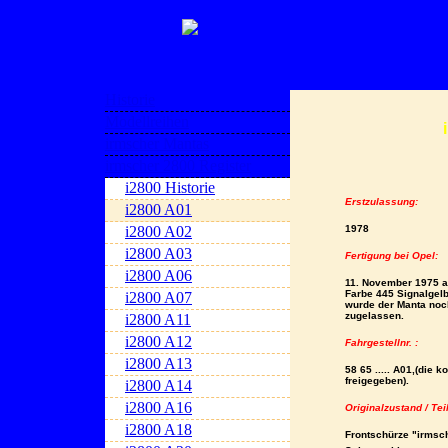
Historie
Modellreihen
irmscher Mantas
irmscher 2800 Register
i2800 Historie
Erstzulassung:
i2800 A01
i2800 A02
1978
i2800 A03
Fertigung bei Opel:
i2800 A06
11. November 1975 als
Farbe 445 Signalgelb,
i2800 A07
wurde der Manta noc
zugelassen.
i2800 A11
i2800 A12
Fahrgestellnr. :
i2800 A13
58 65 ..... A01,
(die k
freigegeben).
i2800 A14
i2800 A16
Originalzustand / Tei
i2800 A18
Frontschürze "irmsc