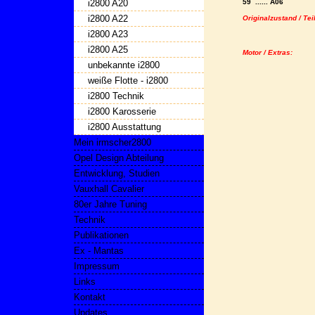
i2800 A20
59 ...... A06
i2800 A22
Originalzustand / Tei
i2800 A23
i2800 A25
Motor / Extras:
unbekannte i2800
weiße Flotte - i2800
i2800 Technik
i2800 Karosserie
i2800 Ausstattung
Mein irmscher2800
Opel Design Abteilung
Entwicklung, Studien
Vauxhall Cavalier
80er Jahre Tuning
Technik
Publikationen
Ex - Mantas
Impressum
Links
Kontakt
Updates