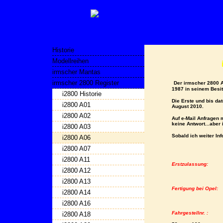
Historie
Modellreihen
irmscher Mantas
irmscher 2800 Register
Der irmscher 2800 A0
1987 in seinem Besit
i2800 Historie
Die Erste und bis da
i2800 A01
August 2010.
i2800 A02
Auf e-Mail Anfragen 
keine Antwort...aber 
i2800 A03
Sobald ich weiter Inf
i2800 A06
i2800 A07
i2800 A11
Erstzulassung:
i2800 A12
i2800 A13
Fertigung bei Opel:
i2800 A14
i2800 A16
Fahrgestellnr. :
i2800 A18