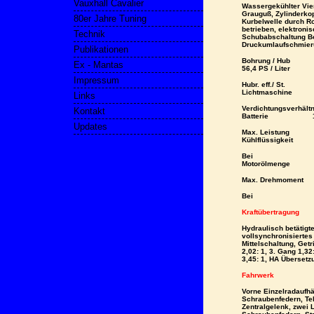
Vauxhall Cavalier
Wassergekühlter Vie
Grauguß, Zylinderkop
80er Jahre Tuning
Kurbelwelle durch Ro
betrieben, elektronis
Technik
Schubabschaltung Bo
Druckumlaufschmier
Publikationen
Bohrung / Hub
Ex - Mantas
56,4 PS / Liter
Impressum
Hubr. eff./ S
Lichtmaschin
Links
Verdichtungs
Kontakt
Batterie 12 V
Updates
Max. Leistun
Kühlflüssigkeit 
Bei 5
Motorölmenge 3
Max. Drehmom
Bei 41
Kraftübertragung
Hydraulisch betätig
vollsynchronisiertes 
Mittelschaltung, Get
2,02: 1, 3. Gang 1,32
3,45: 1, HA Übersetz
Fahrwerk
Vorne Einzelradaufh
Schraubenfedern, Te
Zentralgelenk, zwei