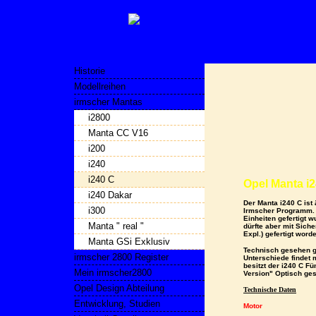
Historie
Modellreihen
irmscher Mantas
i2800
Manta CC V16
i200
i240
i240 C
Opel Manta i
i240 Dakar
Der Manta i240 C ist
i300
Irmscher Programm
Einheiten
gefertigt w
Manta " real "
dürfte aber mit Siche
Expl.) gefertigt word
Manta GSi Exklusiv
Technisch gesehen gl
irmscher 2800 Register
Unterschiede findet 
besitzt der i240 C F
Mein irmscher2800
Version"
Optisch ges
Opel Design Abteilung
Technische Daten
Entwicklung, Studien
Motor