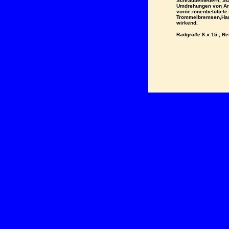
Schraubenfedern, Sta
Umdrehungen von An
vorne innenbelüftete
Trommelbremsen,Han
wirkend.
Radgröße 8 x 15 ,
Re