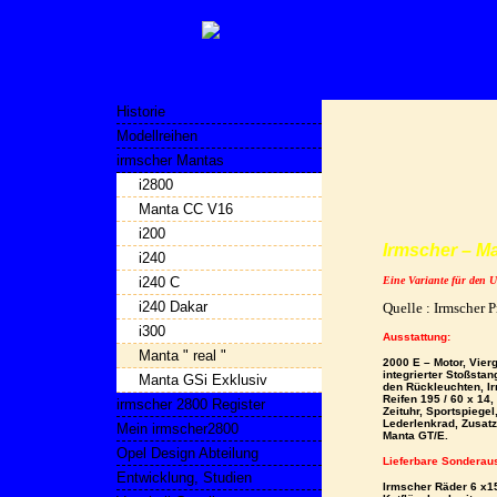
Historie
Modellreihen
irmscher Mantas
i2800
Manta CC V16
i200
Irmscher – Ma
i240
i240 C
Eine Variante für den
i240 Dakar
Quelle : Irmscher P
i300
Ausst
Manta " real "
2000 E – Motor,
Vier
integrierter Stoßsta
Manta GSi Exklusiv
den Rückleuchten,
I
Reifen
195 / 60 x 14,
irmscher 2800 Register
Zeituhr,
Sportspiegel
Lederlenkrad,
Zusatz
Mein irmscher2800
Manta GT/E.
Opel Design Abteilung
Lieferbare Sonderaus
Entwicklung, Studien
Irmscher Räder 6 x15