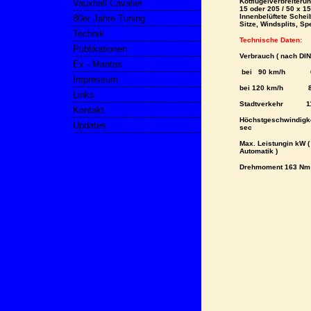
Kotflügelverbreiteru
Vauxhall Cavalier
15 oder 205 / 50 x 1
Innenbelüftete Sche
80er Jahre Tuning
Sitze,
Windsplits,
Spe
Technik
Technische Daten:
Publikationen
Verbrauch ( nach DIN
Ex - Mantas
bei 90 km/h 6
Impressum
bei 120 km/h 
Links
Stadtverkehr 11
Kontakt
Höchstgeschwindigke
Updates
sec
Max. Leistungin kW ( 
Automatik )
Drehmoment 163 Nm b