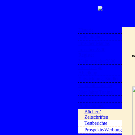
Historie
Modellreihen
irmscher Mantas
irmscher 2800
Register
Di
Mein irmscher2800
Opel Design
Abteilung
Entwicklung, Studien
Vauxhall Cavalier
80er Jahre Tuning
Technik
Publikationen
Bücher /
Zeitschriften
Testberichte
Prospekte/Werbung